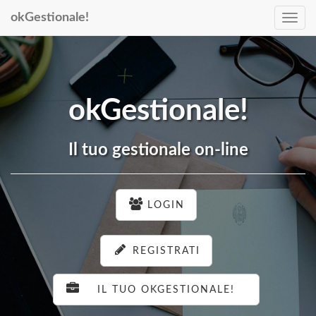
okGestionale!
Navig
okGestionale!
Il tuo gestionale on-line
LOGIN
REGISTRATI
IL TUO OKGESTIONALE!