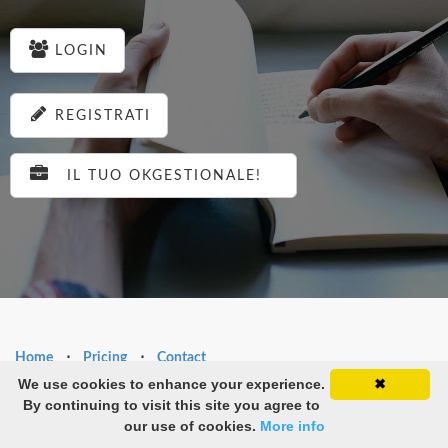
LOGIN
REGISTRATI
IL TUO OKGESTIONALE!
Home
⋅
Pricing
⋅
Contact
We use cookies to enhance your experience.
✖
Copyright ©Shinteck srl 2015. All Rights Reserved
By continuing to visit this site you agree to
our use of cookies.
More info